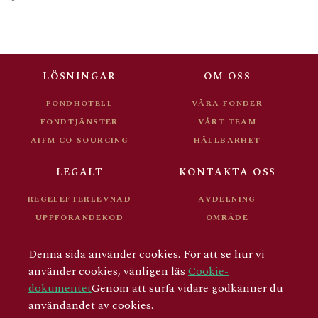
LÖSNINGAR
OM OSS
FONDHOTELL
VÅRA FONDER
FONDTJÄNSTER
VÅRT TEAM
AIFM CO-SOURCING
HÅLLBARHET
LEGALT
KONTAKTA OSS
REGELEFTERLEVNAD
AVDELNING
UPPFÖRANDEKOD
OMRÅDE
FONDDOKUMENT
KARRIÄR
Denna sida använder cookies. För att se hur vi
FÖR INVESTERARE
använder cookies, vänligen läs
Cookie-
dokumentet
Genom att surfa vidare godkänner du
användandet av cookies.