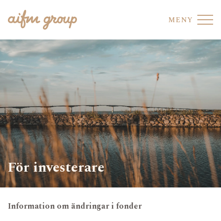
MENY
FONDHOTELL
VÅRA FONDER
FONDTJÄNSTER
VÅRT TEAM
AIFM CO-SOURCING
HÅLLBARHET
För investerare
REGELEFTERLEVNAD
AVDELNING
Information om ändringar i fonder
UPPFÖRANDEKOD
OMRÅDE