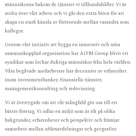
FONDDOKUMENT
KARRIÄR
människorna bakom de tjänster vi tillhandahåller. Vi är
FÖR INVESTERARE
stolta över vårt arbete och vi går den extra biten för att
skapa en stark känsla av förtroende mellan varandra som
kollegor.
Genom vårt initiativ att bygga en innovativ och nära
sammankopplad organisation har AIFM Group blivit ett
syndikat som lockar duktiga människor från hela världen.
Våra begåvade medarbetare har decennier av erfarenhet
inom investmentbanker, finansiella tjänster,
managementkonsulting och redovisning.
Vi är övertygade om att vår mångfald gör oss till ett
bättre företag. Vi odlar en miljö som är rik på olika
bakgrunder, erfarenheter och perspektiv och främjar
samarbete mellan affärsavdelningar och geografier.