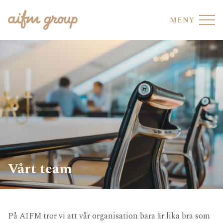
MENY
FONDHOTELL
VÅRA FONDER
FONDTJÄNSTER
VÅRT TEAM
AIFM CO-SOURCING
HÅLLBARHET
Vårt team
REGELEFTERLEVNAD
AVDELNING
På AIFM tror vi att vår organisation bara är lika bra som
UPPFÖRANDEKOD
OMRÅDE