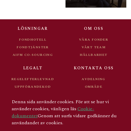
LÖSNINGAR
OM OSS
FONDHOTELL
VÅRA FONDER
FONDTJÄNSTER
VÅRT TEAM
AIFM CO-SOURCING
HÅLLBARHET
LEGALT
KONTAKTA OSS
REGELEFTERLEVNAD
AVDELNING
UPPFÖRANDEKOD
OMRÅDE
FONDDOKUMENT
KARRIÄR
Denna sida använder cookies. För att se hur vi
FÖR INVESTERARE
använder cookies, vänligen läs
Cookie-
dokumentet
Genom att surfa vidare godkänner du
användandet av cookies.