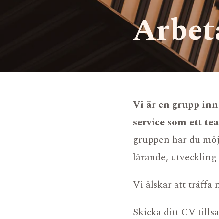
Arbet
Vi är en grupp inn
service som ett te
gruppen har du möjl
FONDHOTELL
lärande, utveckling
FONDTJÄNSTER
AIFM CO-SOURCING
Vi älskar att träffa
Skicka ditt CV till