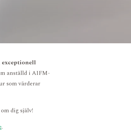
 exceptionell
om anställd i AIFM-
tur som värderar
D
AVDELNING
OMRÅDE
KARRIÄR
om dig själv!
e
.