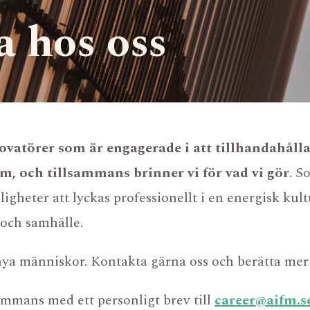
a hos oss
ovatörer som är engagerade i att tillhandahålla
am, och tillsammans brinner vi för vad vi gör
. S
igheter att lyckas professionellt i en energisk kul
VÅRA FONDER
REGELEFTERLEVNA
 och samhälle.
VÅRT TEAM
UPPFÖRANDEKOD
HÅLLBARHET
FONDDOKUMENT
 nya människor. Kontakta gärna oss och berätta mer 
FÖR INVESTERARE
sammans med ett personligt brev till
career@aifm.s