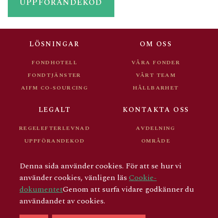
UPPFÖRANDEKOD
LÖSNINGAR
OM OSS
FONDHOTELL
VÅRA FONDER
FONDTJÄNSTER
VÅRT TEAM
AIFM CO-SOURCING
HÅLLBARHET
LEGALT
KONTAKTA OSS
REGELEFTERLEVNAD
AVDELNING
UPPFÖRANDEKOD
OMRÅDE
FONDDOKUMENT
KARRIÄR
Denna sida använder cookies. För att se hur vi
FÖR INVESTERARE
använder cookies, vänligen läs
Cookie-
dokumentet
Genom att surfa vidare godkänner du
användandet av cookies.