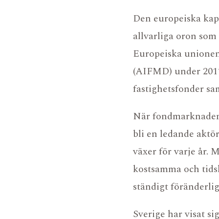
Den europeiska kapit
allvarliga oron som 
Europeiska unionen 
(AIFMD) under 2011.
fastighetsfonder sa
När fondmarknaden 
FONDHOTELL
bli en ledande aktö
FONDTJÄNSTER
växer för varje år. 
AIFM CO-SOURCING
kostsamma och tidsk
ständigt föränderlig
Sverige har visat si