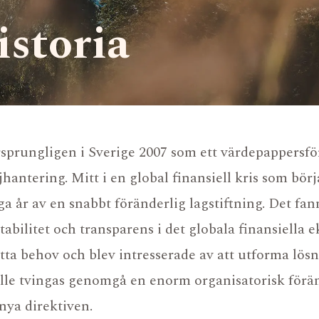
istoria
prungligen i Sverige 2007 som ett värdepappersfö
jhantering. Mitt i en global finansiell kris som bör
ga år av en snabbt föränderlig lagstiftning. Det f
tabilitet och transparens i det globala finansiella
tta behov och blev intresserade av att utforma lösn
lle tvingas genomgå en enorm organisatorisk föränd
nya direktiven.