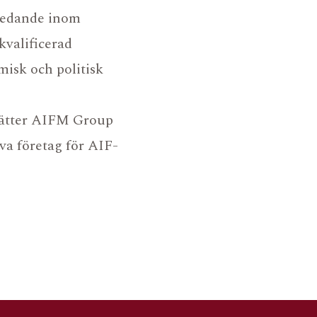
sledande inom
kvalificerad
misk och politisk
sätter AIFM Group
va företag för AIF-