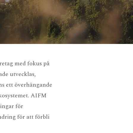
retag med fokus på
jade utvecklas,
anns ett överhängande
 ekosystemet. AIFM
ingar för
ring för att förbli