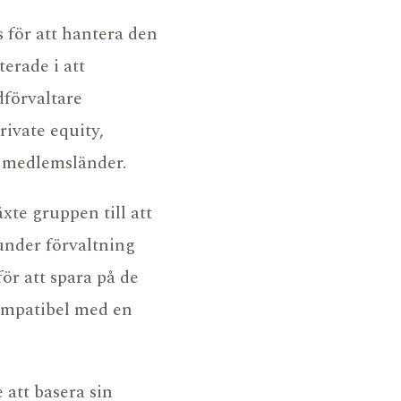
s för att hantera den
erade i att
dförvaltare
ivate equity,
s medlemsländer.
e gruppen till att
D
AVDELNING
under förvaltning
OMRÅDE
för att spara på de
KARRIÄR
kompatibel med en
 att basera sin