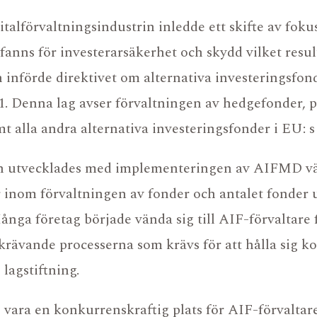
alförvaltningsindustrin inledde ett skifte av foku
fanns för investerarsäkerhet och skydd vilket result
införde direktivet om alternativa investeringsfon
 Denna lag avser förvaltningen av hedgefonder, pr
mt alla andra alternativa investeringsfonder i EU: 
utvecklades med implementeringen av AIFMD växt
VÅRA FONDER
REGELEFTERLEVNA
r inom förvaltningen av fonder och antalet fonder 
VÅRT TEAM
UPPFÖRANDEKOD
Många företag började vända sig till AIF-förvaltare 
HÅLLBARHET
FONDDOKUMENT
rävande processerna som krävs för att hålla sig 
FÖR INVESTERARE
 lagstiftning.
g vara en konkurrenskraftig plats för AIF-förvaltare