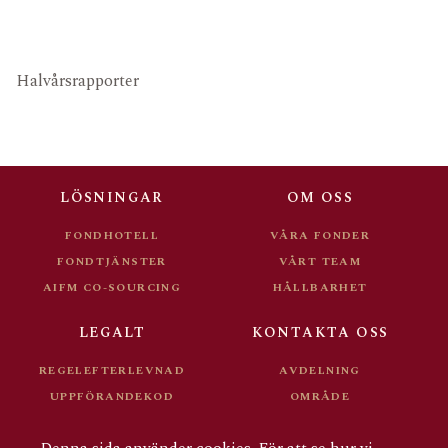
FONDDOKUMENT
KARRIÄR
FÖR INVESTERARE
Halvårsrapporter
LÖSNINGAR
OM OSS
FONDHOTELL
VÅRA FONDER
FONDTJÄNSTER
VÅRT TEAM
AIFM CO-SOURCING
HÅLLBARHET
LEGALT
KONTAKTA OSS
REGELEFTERLEVNAD
AVDELNING
UPPFÖRANDEKOD
OMRÅDE
FONDDOKUMENT
KARRIÄR