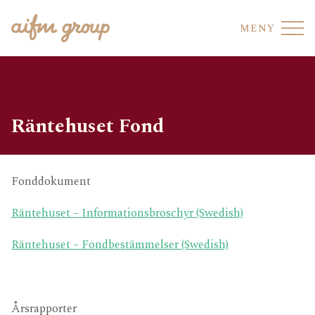
MENY
Räntehuset Fond
FONDHOTELL
VÅRA FONDER
Fonddokument
FONDTJÄNSTER
VÅRT TEAM
Räntehuset – Informationsbroschyr (Swedish)
AIFM CO-SOURCING
HÅLLBARHET
Räntehuset – Fondbestämmelser (Swedish)
REGELEFTERLEVNAD
AVDELNING
UPPFÖRANDEKOD
OMRÅDE
Årsrapporter