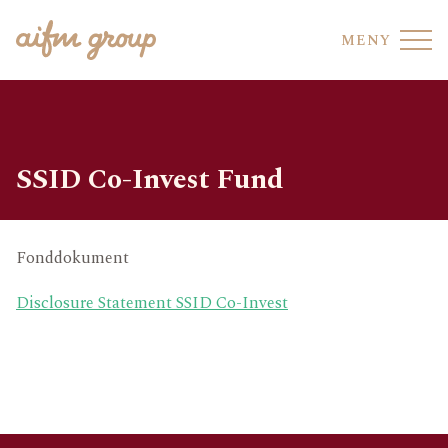
MENY
SSID Co-Invest Fund
FONDHOTELL
VÅRA FONDER
Fonddokument
FONDTJÄNSTER
VÅRT TEAM
Disclosure Statement SSID Co-Invest
AIFM CO-SOURCING
HÅLLBARHET
REGELEFTERLEVNAD
AVDELNING
UPPFÖRANDEKOD
OMRÅDE