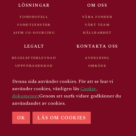
FONDDOKUMENT
KARRIÄR
LÖSNINGAR
OM OSS
FÖR INVESTERARE
FONDHOTELL
VÅRA FONDER
FONDTJÄNSTER
VÅRT TEAM
AIFM CO-SOURCING
HÅLLBARHET
LEGALT
KONTAKTA OSS
REGELEFTERLEVNAD
AVDELNING
UPPFÖRANDEKOD
OMRÅDE
FONDDOKUMENT
KARRIÄR
Denna sida använder cookies. För att se hur vi
FÖR INVESTERARE
använder cookies, vänligen läs
Cookie-
dokumentet
Genom att surfa vidare godkänner du
användandet av cookies.
© COPYRIGHT 2026 AIFM GROUP
OK
LÄS OM COOKIES
LINKEDIN