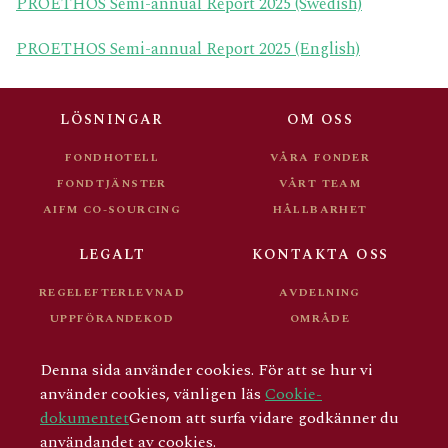
PROETHOS Semi-annual Report 2025 (Swedish)
PROETHOS Semi-annual Report 2025 (English)
LÖSNINGAR
OM OSS
FONDHOTELL
VÅRA FONDER
FONDTJÄNSTER
VÅRT TEAM
AIFM CO-SOURCING
HÅLLBARHET
LEGALT
KONTAKTA OSS
REGELEFTERLEVNAD
AVDELNING
UPPFÖRANDEKOD
OMRÅDE
FONDDOKUMENT
KARRIÄR
Denna sida använder cookies. För att se hur vi
FÖR INVESTERARE
använder cookies, vänligen läs
Cookie-
dokumentet
Genom att surfa vidare godkänner du
användandet av cookies.