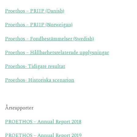
FONDDOKUMENT
KARRIÄR
Proethos – PRIIP (Danish)
FÖR INVESTERARE
Proethos – PRIIP (Norweigan)
Proethos – Fondbestämmelser (Swedish)
Proethos
– Hållbarhetsrelaterade upplysningar
Proethos- Tidigare resultat
Proethos- Historiska scenarion
Årsrapporter
PROETHOS – Annual R
eport
2018
PROETHOS – Annual R
eport
2019