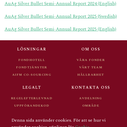
AuAg Silver Bullet Semi-Annual Report 2024 (English)
AuAg Silver Bullet Semi-Annual Report 2025 (Swedish)
AuAg Silver Bullet Semi-Annual Report 2025 (English)
LÖSNINGAR
OM OSS
FONDHOTELL
VÅRA FONDER
FONDTJÄNSTER
VÅRT TEAM
AIFM CO-SOURCING
HÅLLBARHET
LEGALT
KONTAKTA OSS
REGELEFTERLEVNAD
AVDELNING
UPPFÖRANDEKOD
OMRÅDE
FONDDOKUMENT
KARRIÄR
Denna sida använder cookies. För att se hur vi
FÖR INVESTERARE